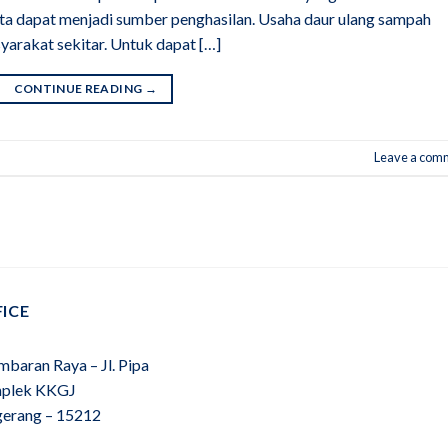
erta dapat menjadi sumber penghasilan. Usaha daur ulang sampah
yarakat sekitar. Untuk dapat […]
CONTINUE READING
→
Leave a com
ICE
mbaran Raya – Jl. Pipa
plek KKGJ
gerang – 15212