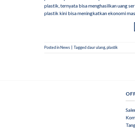
plastik, ternyata bisa menghasilkan uang s
plastik kini bisa meningkatkan ekonomi mas
Posted in
News
|
Tagged
daur ulang
,
plastik
OFF
Sale
Kom
Tan