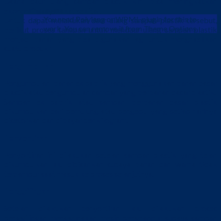
Usaha daur ulang sampah plastik kini bisa meningkatkan
Languages
ekonomi masyarakat sekitar.
You need Polylang or WPML plugin for this to
Untuk dapat melakukan daur ulang sampah plastik tersebut,
work. You can remove it from Theme Options.
berikut proses tahapan untuk mendaur ulang sampah plastik
menjadi bahan yang bisa digunakan lagi untuk menghasilkan
suatu produk :
Pengumpulan
Pengumpulan bahan ex pabrik yang menggunakan bahan dasar
plastik atau pengumpulan sampah yang berbahan dasar plastik.
Sampah ex pabrik atau sampah berbahan dasar plastik
dikumpulkan dari pemulung atau pengepul yang setiap harinya
disetorkan dan dibayar per kilogram.
Penyortiran
Penyortiran ini dilakukan setelah sampah plastik yang telah
dikumpulkan lalu dipisahkan supaya bahan dan warna tidak
tercampur saat masuk ke proses selanjutnya.
Penggilingan
Setelah dilakukan penyortiran lalu dilakukan proses
penggilingan menggunakan mesin penghancur supaya sampah