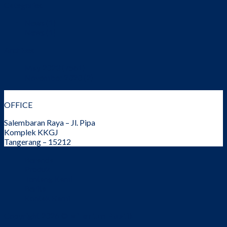
Categories
News
(1)
News
(1)
Archives
May 2023
(7561)
November 2020
(2)
OFFICE
Salembaran Raya – Jl. Pipa
Komplek KKGJ
Tangerang – 15212
Beranda
Produk
Tentang Kami
Berita
Kontak Kami
Copyright 2026 ©
Millenium Plastik