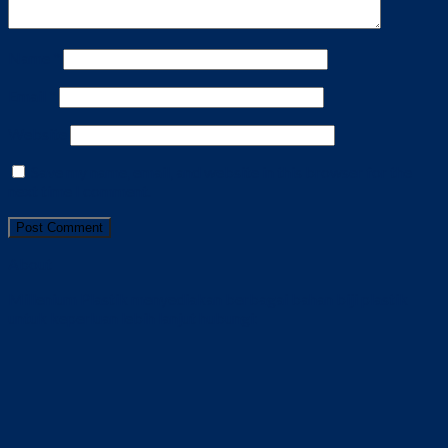
Name
*
Email
*
Website
Save my name, email, and website in this browser for the
next time I comment.
About
Millenium Plastik menyediakan berbagai bahan biji plastik
untuk keperluan lebih lanjut hubungi: