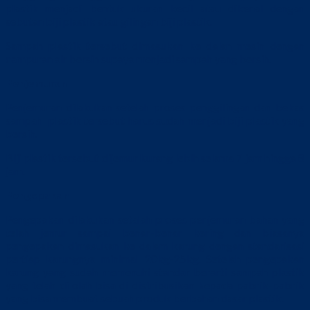
plastik menjadi bentuk ukuran kecil atau dikenal dengan
sebutan biji plastik atau gilingan biji plastik.
Sampah plastik tersebut dimasukan ke dalan mesin dengan
campuran air bersih supaya menjadi sampah yang bersih.
Penjemuran
Penjemuran dilakukan setelah proses penggilingan dan bekas
sampah plastik tersebut harus sudah menjadi biji plastik yang
bersih.
Biji plastik tersebut dijemur kurang lebih selama 7 jam hingga 8
jam.
Pengepakan
Pengepakan dilakukan setalah proses penjemuran bahan yang
telah jemur sampai benar-benar kering dan biasanya
pengepakan dimasukan ke dalam karung dengan standarisasi
pertiap karungnya minimal 20kg-25kg. Setelah pengepakan
karung yang sudah memenuhi standar berarti sampah plastik
yang telah di olah bisa di distribusikan kepada pabrik-pabrik
yang bisa membuat sebuah produk berbahan dasar plastik.