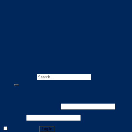
Beranda
Produk
ABS
AS
HD
HI
POM
PP
PS
PVC
Tentang Kami
Berita
Kontak Kami
Search for:
Login
Username or email address
*
Password
*
Remember me
Log in