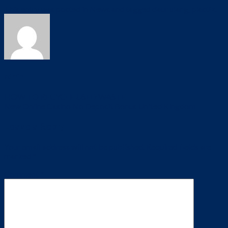
This entry was posted in
News
and tagged
daur ulang
,
plastik
.
admin
HOW TO RECYCLE USED WASTE
New Online Casino No Deposit Bonus United Kingdom
Leave a Reply
Your email address will not be published.
Required fields are
marked
*
Comment
*